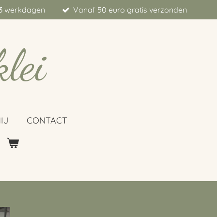
t 3 werkdagen
Vanaf 50 euro gratis verzonden
klei
IJ
CONTACT