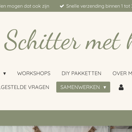
aden mogen dat ook zijn
Snelle verzending binnen 1 to
Schitter met 
P
WORKSHOPS
DIY PAKKETTEN
OVER M
LGESTELDE VRAGEN
SAMENWERKEN