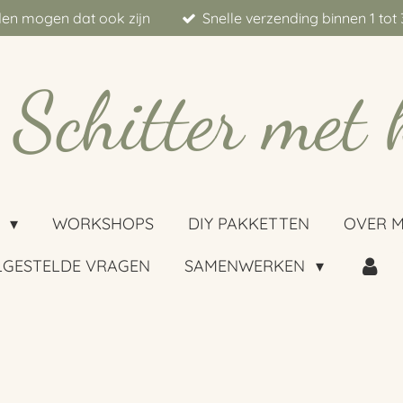
aden mogen dat ook zijn
Snelle verzending binnen 1 to
Schitter met 
P
WORKSHOPS
DIY PAKKETTEN
OVER M
LGESTELDE VRAGEN
SAMENWERKEN