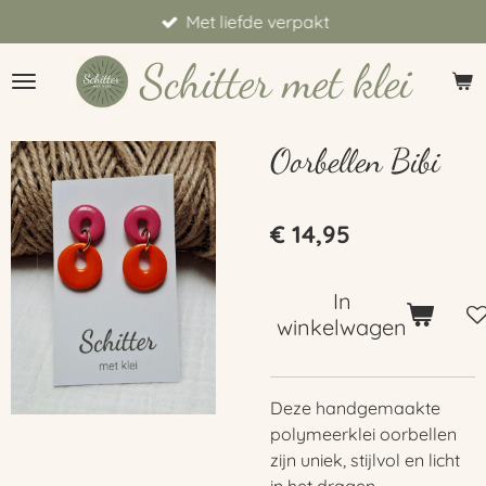
Met liefde verpakt
Ga
direct
Schitter met klei
naar
de
hoofdinhoud
Oorbellen Bibi
€ 14,95
In
winkelwagen
Deze handgemaakte
polymeerklei oorbellen
zijn uniek, stijlvol en licht