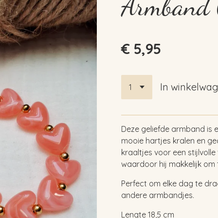
Armband 
€ 5,95
In winkelwa
Deze geliefde armband is
mooie hartjes kralen en ge
kraaltjes voor een stijlvoll
waardoor hij makkelijk om t
Perfect om elke dag te dr
andere armbandjes.
Lengte 18,5 cm