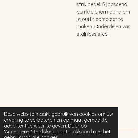
strik bedel. Bijpassend
een kralenarmband om
je outfit compleet te
maken. Onderdelen van
stainless steel.
Deze website maakt gebruik van cookies om uw
ervaring te verbeteren en op maat gemaakte
advertenties weer te geven. Door op
‘Accepteren’ te klikken, gaat u akkoord met het
gebruik van alle cookies.