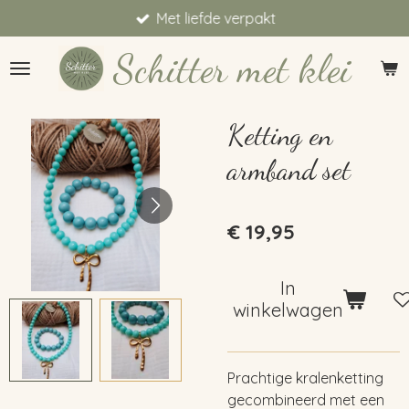
Met liefde verpakt
Ga
direct
Schitter met klei
naar
de
hoofdinhoud
Ketting en
armband set
€ 19,95
In
winkelwagen
Prachtige kralenketting
gecombineerd met een