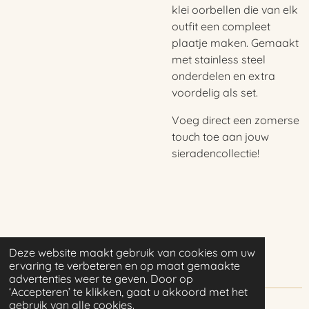
klei oorbellen die van elk
outfit een compleet
plaatje maken. Gemaakt
met stainless steel
onderdelen en extra
voordelig als set.
Voeg direct een zomerse
touch toe aan jouw
sieradencollectie!
Deze website maakt gebruik van cookies om uw
ervaring te verbeteren en op maat gemaakte
advertenties weer te geven. Door op
‘Accepteren’ te klikken, gaat u akkoord met het
gebruik van alle cookies.