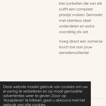
klei oorbellen die van elk
outfit een compleet
plaatje maken. Gemaakt
met stainless steel
onderdelen en extra
voordelig als set.
Voeg direct een zomerse
touch toe aan jouw
sieradencollectie!
Deze website maakt gebruik van cookies om uw
ervaring te verbeteren en op maat gemaakte
advertenties weer te geven. Door op
‘Accepteren’ te klikken, gaat u akkoord met het
gebruik van alle cookies.